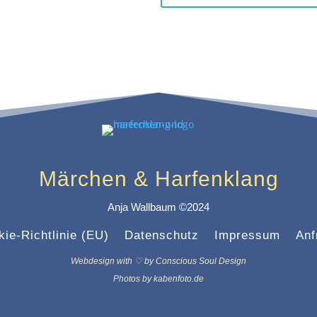
Märchen & Harfenklang
Anja Wallbaum ©2024
ie-Richtlinie (EU)
Datenschutz
Impressum
Anf
Webdesign with ♡ by Conscious Soul Design
Photos by kabenfoto.de