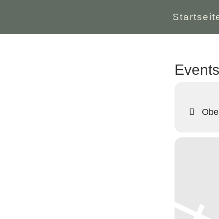
Startseit
Events 
Ober