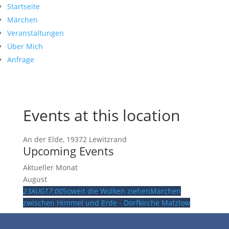
Startseite
Märchen
Veranstaltungen
Über Mich
Anfrage
Events at this location
An der Elde, 19372 Lewitzrand
Upcoming Events
Aktueller Monat
August
23
AUG
17:00
Soweit die Wolken ziehen
Märchen
zwischen Himmel und Erde - Dorfkirche Matzlow